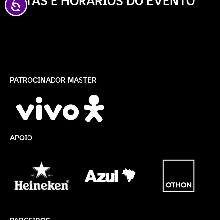
DATAS E HORÁRIOS
DO EVENTO
Acessibilidade
PATROCINADOR MASTER
APOIO