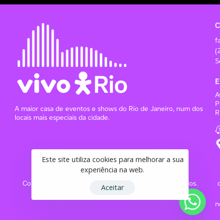
C
f
(
S
E
A
P
A maior casa de eventos e shows do Rio de Janeiro, num dos
R
locais mais especiais da cidade.
Este site utiliza cookies para melhorar a sua
experiência na web.
Copyright © 2025 Vivo Rio | Todos os direitos reservados.
Aceitar
n